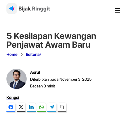

5 Kesilapan Kewangan
Penjawat Awam Baru
5
Home
Editorial
Asrul
Diterbitkan pada November 3, 2025
Bacaan
3
minit
Kongsi
Facebook
Twitter
LinkedIn
WhatsApp
Telegram
Copy Link