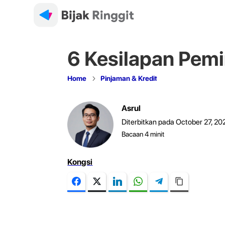
6 Kesilapan Pemi
5
Home
Pinjaman & Kredit
Asrul
Diterbitkan pada October 27, 20
Bacaan
4
minit
Kongsi
Facebook
Twitter
LinkedIn
WhatsApp
Telegram
Copy Link