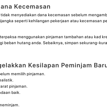
 Dana Kecemasan
lah tidak menyediakan dana kecemasan sebelum mengamb
ijangka seperti kehilangan pekerjaan atau kecemasan p
terpaksa menggunakan pinjaman tambahan atau kad kr
i beban hutang anda. Sebaiknya, simpan sekurang-kura
elakkan Kesilapan Peminjam Bar
belum memilih pinjaman.
listik.
arat pinjaman.
adaan baik.
.
meminjam.