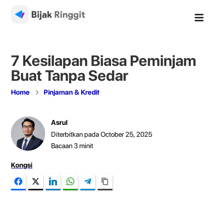

7 Kesilapan Biasa Peminjam
Buat Tanpa Sedar
5
Home
Pinjaman & Kredit
Asrul
Diterbitkan pada October 25, 2025
Bacaan
3
minit
Kongsi
Facebook
Twitter
LinkedIn
WhatsApp
Telegram
Copy Link