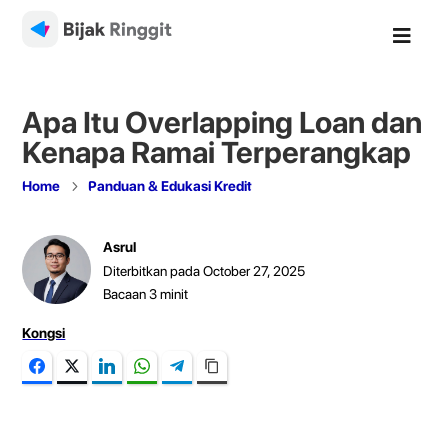

Apa Itu Overlapping Loan dan
Kenapa Ramai Terperangkap
5
Home
Panduan & Edukasi Kredit
Asrul
Diterbitkan pada October 27, 2025
Bacaan
3
minit
Kongsi
Facebook
Twitter
LinkedIn
WhatsApp
Telegram
Copy Link