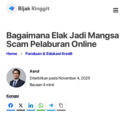

Bagaimana Elak Jadi Mangsa
Scam Pelaburan Online
5
Home
Panduan & Edukasi Kredit
Asrul
Diterbitkan pada November 4, 2025
Bacaan
4
minit
Kongsi
Facebook
Twitter
LinkedIn
WhatsApp
Telegram
Copy Link