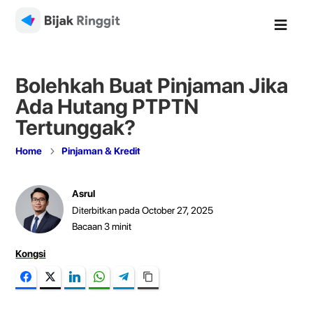

Bolehkah Buat Pinjaman Jika
Ada Hutang PTPTN
Tertunggak?
5
Home
Pinjaman & Kredit
Asrul
Diterbitkan pada October 27, 2025
Bacaan
3
minit
Kongsi
Facebook
Twitter
LinkedIn
WhatsApp
Telegram
Copy Link