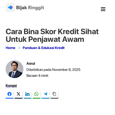

Cara Bina Skor Kredit Sihat
Untuk Penjawat Awam
5
Home
Panduan & Edukasi Kredit
Asrul
Diterbitkan pada November 6, 2025
Bacaan
4
minit
Kongsi
Facebook
Twitter
LinkedIn
WhatsApp
Telegram
Copy Link