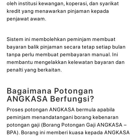
oleh institusi kewangan, koperasi, dan syarikat
kredit yang menawarkan pinjaman kepada
penjawat awam.
Sistem ini membolehkan peminjam membuat
bayaran balik pinjaman secara tetap setiap bulan
tanpa perlu membuat pembayaran manual. Ini
membantu mengelakkan kelewatan bayaran dan
penalti yang berkaitan.
Bagaimana Potongan
ANGKASA Berfungsi?
Proses potongan ANGKASA bermula apabila
peminjam menandatangani borang kebenaran
potongan gaji (Borang Potongan Gaji ANGKASA –
BPA). Borang ini memberi kuasa kepada ANGKASA