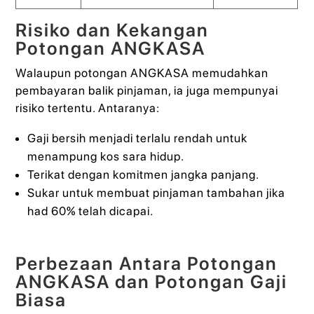
Risiko dan Kekangan
Potongan ANGKASA
Walaupun potongan ANGKASA memudahkan
pembayaran balik pinjaman, ia juga mempunyai
risiko tertentu. Antaranya:
Gaji bersih menjadi terlalu rendah untuk
menampung kos sara hidup.
Terikat dengan komitmen jangka panjang.
Sukar untuk membuat pinjaman tambahan jika
had 60% telah dicapai.
Perbezaan Antara Potongan
ANGKASA dan Potongan Gaji
Biasa