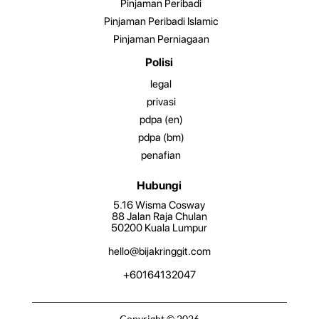
Pinjaman Peribadi
Pinjaman Peribadi Islamic
Pinjaman Perniagaan
Polisi
legal
privasi
pdpa (en)
pdpa (bm)
penafian
Hubungi
5.16 Wisma Cosway
88 Jalan Raja Chulan
50200 Kuala Lumpur
hello@bijakringgit.com
+60164132047
Copyright © 2026