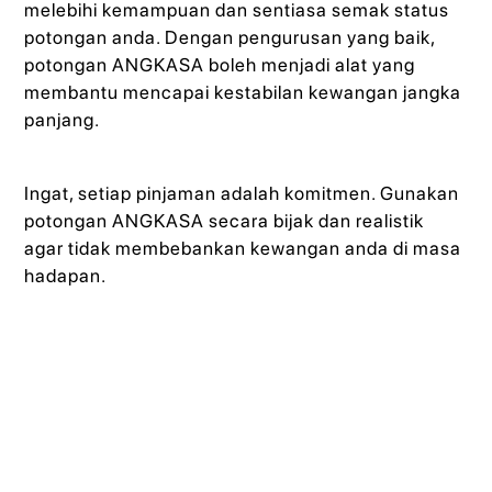
melebihi kemampuan dan sentiasa semak status
potongan anda. Dengan pengurusan yang baik,
potongan ANGKASA boleh menjadi alat yang
membantu mencapai kestabilan kewangan jangka
panjang.
Ingat, setiap pinjaman adalah komitmen. Gunakan
potongan ANGKASA secara bijak dan realistik
agar tidak membebankan kewangan anda di masa
hadapan.