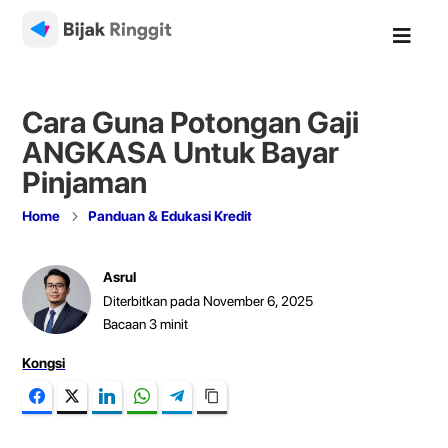

Cara Guna Potongan Gaji
ANGKASA Untuk Bayar
Pinjaman
5
Home
Panduan & Edukasi Kredit
Asrul
Diterbitkan pada November 6, 2025
Bacaan
3
minit
Kongsi
Facebook
Twitter
LinkedIn
WhatsApp
Telegram
Copy Link