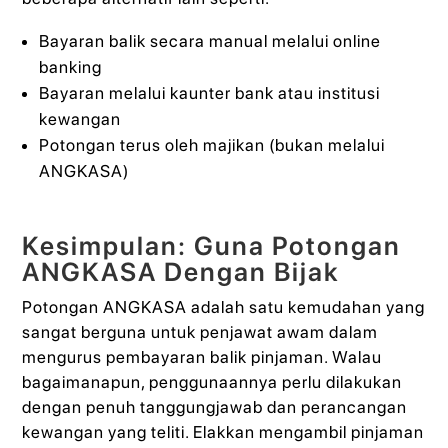
Bayaran balik secara manual melalui online
banking
Bayaran melalui kaunter bank atau institusi
kewangan
Potongan terus oleh majikan (bukan melalui
ANGKASA)
Kesimpulan: Guna Potongan
ANGKASA Dengan Bijak
Potongan ANGKASA adalah satu kemudahan yang
sangat berguna untuk penjawat awam dalam
mengurus pembayaran balik pinjaman. Walau
bagaimanapun, penggunaannya perlu dilakukan
dengan penuh tanggungjawab dan perancangan
kewangan yang teliti. Elakkan mengambil pinjaman