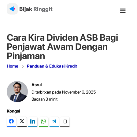

Cara Kira Dividen ASB Bagi
Penjawat Awam Dengan
Pinjaman
5
Home
Panduan & Edukasi Kredit
Asrul
Diterbitkan pada November 6, 2025
Bacaan
3
minit
Kongsi
Facebook
Twitter
LinkedIn
WhatsApp
Telegram
Copy Link