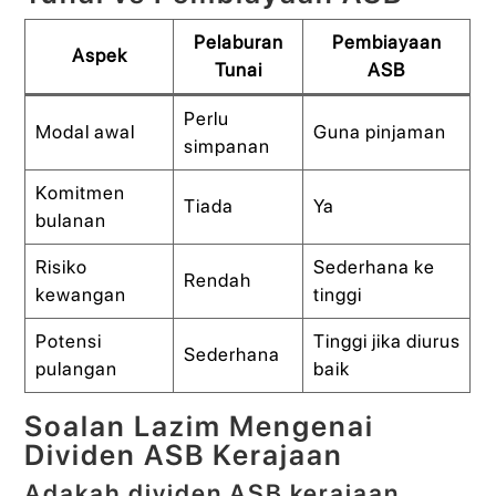
Pelaburan
Pembiayaan
Aspek
Tunai
ASB
Perlu
Modal awal
Guna pinjaman
simpanan
Komitmen
Tiada
Ya
bulanan
Risiko
Sederhana ke
Rendah
kewangan
tinggi
Potensi
Tinggi jika diurus
Sederhana
pulangan
baik
Soalan Lazim Mengenai
Dividen ASB Kerajaan
Adakah dividen ASB kerajaan