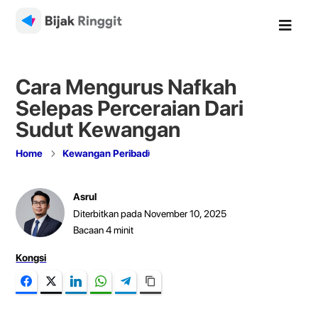

Cara Mengurus Nafkah
Selepas Perceraian Dari
Sudut Kewangan
5
Home
Kewangan Peribadi
Asrul
Diterbitkan pada November 10, 2025
Bacaan
4
minit
Kongsi
Facebook
Twitter
LinkedIn
WhatsApp
Telegram
Copy Link