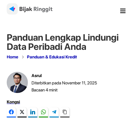

Panduan Lengkap Lindungi
Data Peribadi Anda
5
Home
Panduan & Edukasi Kredit
Asrul
Diterbitkan pada November 11, 2025
Bacaan
4
minit
Kongsi
Facebook
Twitter
LinkedIn
WhatsApp
Telegram
Copy Link