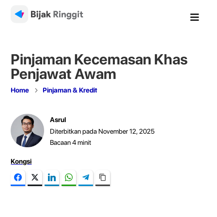

Pinjaman Kecemasan Khas
Penjawat Awam
5
Home
Pinjaman & Kredit
Asrul
Diterbitkan pada November 12, 2025
Bacaan
4
minit
Kongsi
Facebook
Twitter
LinkedIn
WhatsApp
Telegram
Copy Link