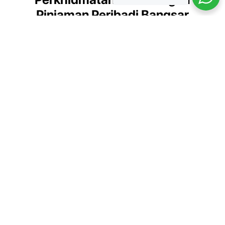
Pinjaman Peribadi Bangsar
Kami menyediakan pelbagai perkhidmatan kewangan untuk
memenuhi keperluan anda
Pinjaman Peribadi
Pinjaman untuk keperluan peribadi
seperti pendidikan, perkahwinan,
dan penyelesaian hutang.
Ketahui Lebih Lanjut.