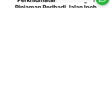
Pinjaman Peribadi Jalan Ipoh
Kami menyediakan pelbagai perkhidmatan kewangan untuk
memenuhi keperluan anda
Pinjaman Peribadi
Pinjaman untuk keperluan peribadi
seperti pendidikan, perkahwinan,
dan penyelesaian hutang.
Ketahui Lebih Lanjut.