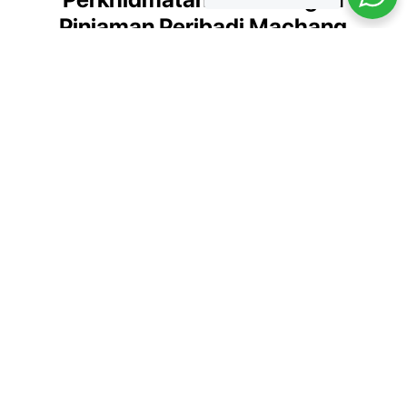
Pinjaman Peribadi Machang
Kami menyediakan pelbagai perkhidmatan kewangan untuk
memenuhi keperluan anda
Pinjaman Peribadi
Pinjaman untuk keperluan peribadi
seperti pendidikan, perkahwinan,
dan penyelesaian hutang.
Ketahui Lebih Lanjut.