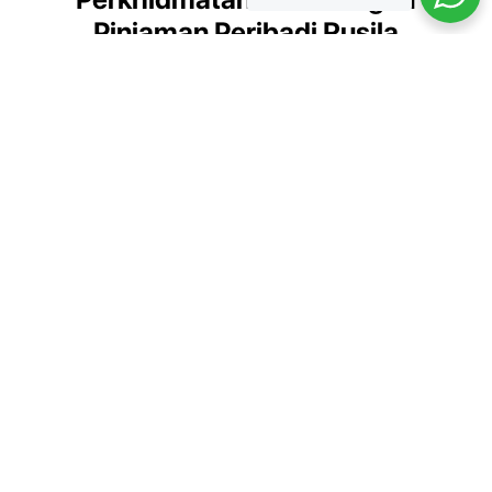
Pinjaman Peribadi Rusila
Kami menyediakan pelbagai perkhidmatan kewangan untuk
memenuhi keperluan anda
Pinjaman Peribadi
Pinjaman untuk keperluan peribadi
seperti pendidikan, perkahwinan,
dan penyelesaian hutang.
Ketahui Lebih Lanjut.