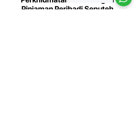
Pinjaman Peribadi Seputeh
Kami menyediakan pelbagai perkhidmatan kewangan untuk
memenuhi keperluan anda
Pinjaman Peribadi
Pinjaman untuk keperluan peribadi
seperti pendidikan, perkahwinan,
dan penyelesaian hutang.
Ketahui Lebih Lanjut.