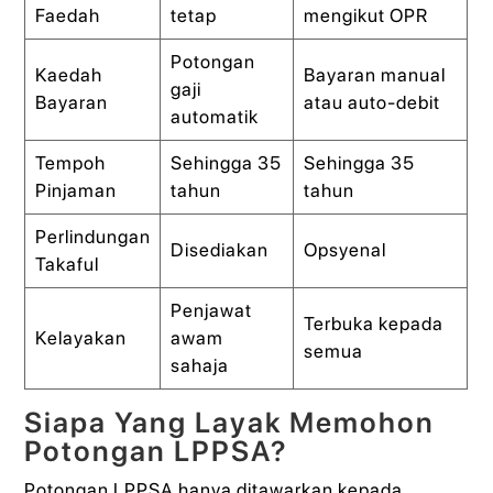
Faedah
tetap
mengikut OPR
Potongan
Kaedah
Bayaran manual
gaji
Bayaran
atau auto-debit
automatik
Tempoh
Sehingga 35
Sehingga 35
Pinjaman
tahun
tahun
Perlindungan
Disediakan
Opsyenal
Takaful
Penjawat
Terbuka kepada
Kelayakan
awam
semua
sahaja
Siapa Yang Layak Memohon
Potongan LPPSA?
Potongan LPPSA hanya ditawarkan kepada